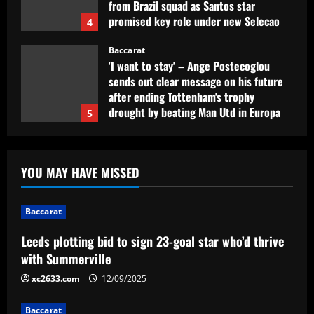
from Brazil squad as Santos star
promised key role under new Selecao
4
boss
Baccarat
12/09/2025
'I want to stay' – Ange Postecoglou
sends out clear message on his future
after ending Tottenham's trophy
drought by beating Man Utd in Europa
5
League final
12/09/2025
Baccarat
Leeds plotting bid to sign 23-goal star
YOU MAY HAVE MISSED
who’d thrive with Summerville
12/09/2025
1
Baccarat
Leeds plotting bid to sign 23-goal star who’d thrive
Baccarat
Ange and Levy hold internal Spurs talks
with Summerville
as £13m Werner alternative emerges
xc2633.com
12/09/2025
12/09/2025
2
Baccarat