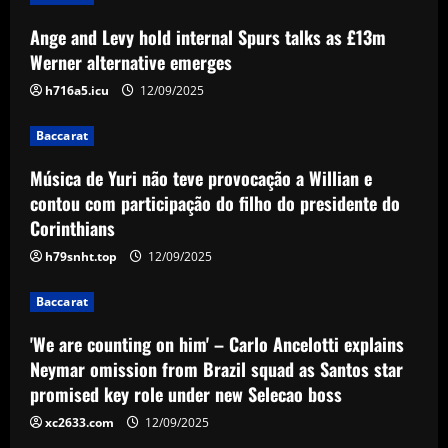
Baccarat
Ange and Levy hold internal Spurs talks as £13m
Música de Yuri não teve provocação a
Willian e contou com participação do
Werner alternative emerges
filho do presidente do Corinthians
h716a5.icu
12/09/2025
3
12/09/2025
Baccarat
Baccarat
'We are counting on him' – Carlo
Música de Yuri não teve provocação a Willian e
Ancelotti explains Neymar omission
contou com participação do filho do presidente do
from Brazil squad as Santos star
Corinthians
promised key role under new Selecao
4
boss
h79snht.top
12/09/2025
Baccarat
12/09/2025
'I want to stay' – Ange Postecoglou
Baccarat
sends out clear message on his future
after ending Tottenham's trophy
'We are counting on him' – Carlo Ancelotti explains
drought by beating Man Utd in Europa
5
Neymar omission from Brazil squad as Santos star
League final
promised key role under new Selecao boss
12/09/2025
xc2633.com
12/09/2025