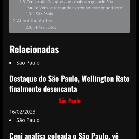
Ceni exalta Galoppo após mais um gol pelo São
Paulo: ‘Vem se tornando extremamente importante’
São Paulo
About the Author
h79snht.top
Relacionadas
São Paulo
Destaque do São Paulo, Wellington Rato
finalmente desencanta
São Paulo
16/02/2023
São Paulo
Ceni analisa goleada o São Paulo, vê