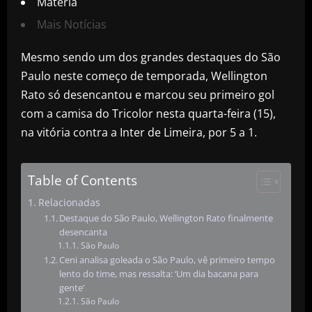
Matéria
Mais Notícias
Mesmo sendo um dos grandes destaques do São
Paulo neste começo de temporada, Wellington
Rato só desencantou e marcou seu primeiro gol
com a camisa do Tricolor nesta quarta-feira (15),
na vitória contra a Inter de Limeira, por 5 a 1.
Table of Contents
Relacionadas
Destaque do São Paulo, Wellington Rato finalmente
desencanta
São Paulo
Ceni analisa goleada o São Paulo, vê primeiro tempo
lento do time, mas ressalta: ‘Um dia bacana para
gente’
São Paulo