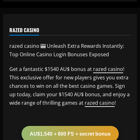
RAZED CASINO
razed casino 🎰 Unleash Extra Rewards Instantly:
Top Online Casino Login Bonuses Exposed
Get a fantastic $1540 AU$ bonus at
razed casino
!
This exclusive offer for new players gives you extra
chances to win on all the best casino games. Sign
up today, claim your $1540 AU$ bonus, and enjoy a
wide range of thrilling games at
razed casino
!
AU$1,540 + 600 FS + secret bonus