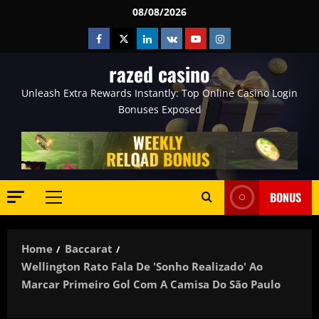
Skip
08/08/2026
to
Facebook
Twitter
Linkedin
VK
Youtube
Instagram
content
razed casino
Unleash Extra Rewards Instantly: Top Online Casino Login
Bonuses Exposed
BONUS
Primary
Menu
Home
Baccarat
Wellington Rato Fala De 'sonho Realizado' Ao
Marcar Primeiro Gol Com A Camisa Do São Paulo