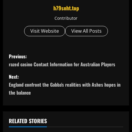
h79snht.top
Contributor
Visit Website
View All Posts
P
Previous:
o
razed casino Contact Information for Australian Players
s
Next:
England confront the Gabba's realities with Ashes hopes in
t
the balance
n
a
RELATED STORIES
v