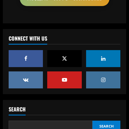
12/09/2025
2
Baccarat
Música de Yuri não teve provocação a
Willian e contou com participação do
filho do presidente do Corinthians
CONNECT WITH US
3
12/09/2025
Baccarat
'We are counting on him' – Carlo
Ancelotti explains Neymar omission
from Brazil squad as Santos star
promised key role under new Selecao
4
boss
Baccarat
12/09/2025
'I want to stay' – Ange Postecoglou
sends out clear message on his future
SEARCH
after ending Tottenham's trophy
drought by beating Man Utd in Europa
5
League final
SEARCH