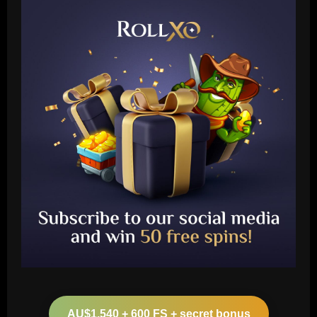
Baccarat
Ange and Levy hold internal Spurs talks
as £13m Werner alternative emerges
AU$1,540 + 600 FS + secret bonus