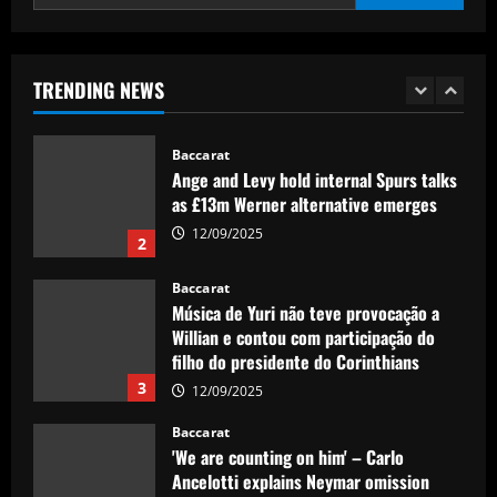
12/09/2025
Baccarat
Leeds plotting bid to sign 23-goal star
who’d thrive with Summerville
TRENDING NEWS
12/09/2025
1
Baccarat
Ange and Levy hold internal Spurs talks
as £13m Werner alternative emerges
12/09/2025
2
Baccarat
Música de Yuri não teve provocação a
Willian e contou com participação do
filho do presidente do Corinthians
3
12/09/2025
Baccarat
'We are counting on him' – Carlo
Ancelotti explains Neymar omission