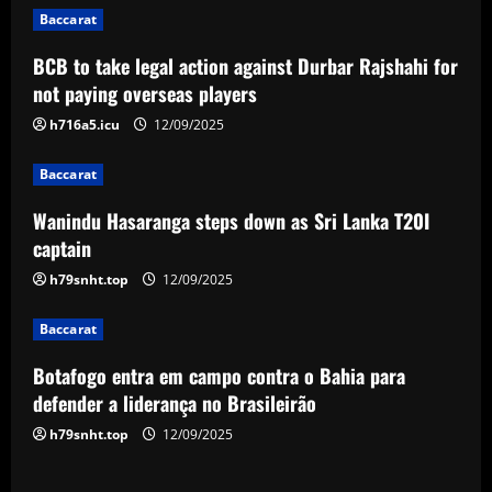
i
Baccarat
BCB to take legal action against Durbar Rajshahi for
g
not paying overseas players
a
h716a5.icu
12/09/2025
t
Baccarat
i
Wanindu Hasaranga steps down as Sri Lanka T20I
captain
o
h79snht.top
12/09/2025
n
Baccarat
Botafogo entra em campo contra o Bahia para
defender a liderança no Brasileirão
h79snht.top
12/09/2025