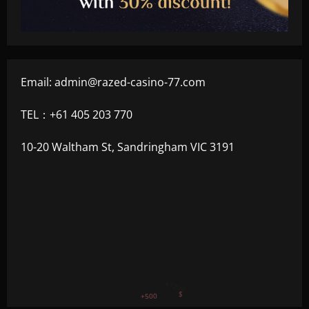
Email:
admin@razed-casino-77.com
TEL：+61 405 203 770
10-20 Waltham St, Sandringham VIC 3191
+300
+1500
+750