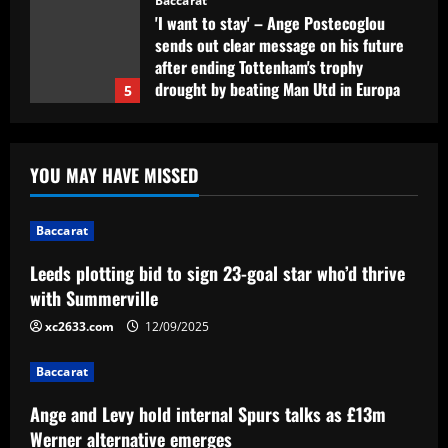
drought by beating Man Utd in Europa
5
League final
12/09/2025
Baccarat
Leeds plotting bid to sign 23-goal star
who’d thrive with Summerville
12/09/2025
1
YOU MAY HAVE MISSED
Baccarat
Ange and Levy hold internal Spurs talks
Baccarat
as £13m Werner alternative emerges
Leeds plotting bid to sign 23-goal star who’d thrive
12/09/2025
2
with Summerville
Baccarat
xc2633.com
12/09/2025
Música de Yuri não teve provocação a
Willian e contou com participação do
Baccarat
filho do presidente do Corinthians
Ange and Levy hold internal Spurs talks as £13m
3
12/09/2025
Werner alternative emerges