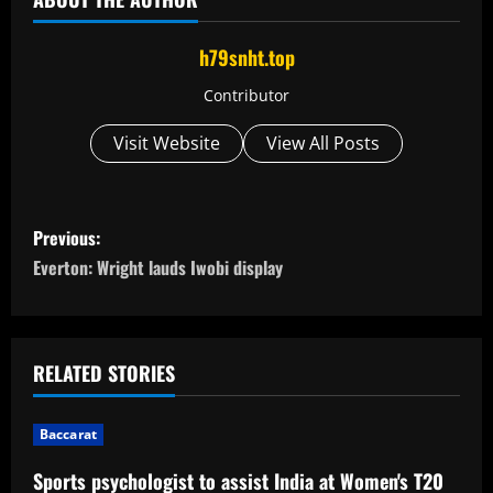
h79snht.top
Contributor
Visit Website
View All Posts
P
Previous:
o
Everton: Wright lauds Iwobi display
s
t
RELATED STORIES
n
Baccarat
a
Sports psychologist to assist India at Women's T20