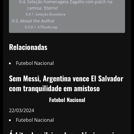
Seleção homenageia Zagallo com patch na
camisa: ‘Eterno’
Seleção Brasileira
About the Author
h79snht.top
Relacionadas
Futebol Nacional
Sem Messi, Argentina vence El Salvador
com tranquilidade em amistoso
Futebol Nacional
22/03/2024
Futebol Nacional