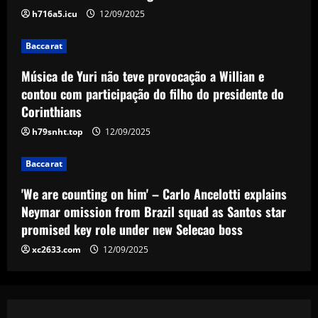
Baccarat
h716a5.icu
12/09/2025
'We are counting on him' – Carlo
Ancelotti explains Neymar omission
Baccarat
from Brazil squad as Santos star
promised key role under new Selecao
4
Música de Yuri não teve provocação a Willian e
boss
contou com participação do filho do presidente do
Baccarat
12/09/2025
Corinthians
'I want to stay' – Ange Postecoglou
sends out clear message on his future
h79snht.top
12/09/2025
after ending Tottenham's trophy
drought by beating Man Utd in Europa
5
Baccarat
League final
'We are counting on him' – Carlo Ancelotti explains
12/09/2025
Neymar omission from Brazil squad as Santos star
promised key role under new Selecao boss
xc2633.com
12/09/2025