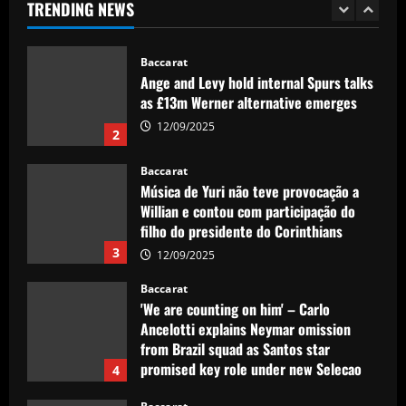
Baccarat
TRENDING NEWS
Ange and Levy hold internal Spurs talks
as £13m Werner alternative emerges
12/09/2025
2
Baccarat
Música de Yuri não teve provocação a
Willian e contou com participação do
filho do presidente do Corinthians
3
12/09/2025
Baccarat
'We are counting on him' – Carlo
Ancelotti explains Neymar omission
from Brazil squad as Santos star
promised key role under new Selecao
4
boss
Baccarat
12/09/2025
'I want to stay' – Ange Postecoglou
sends out clear message on his future
after ending Tottenham's trophy