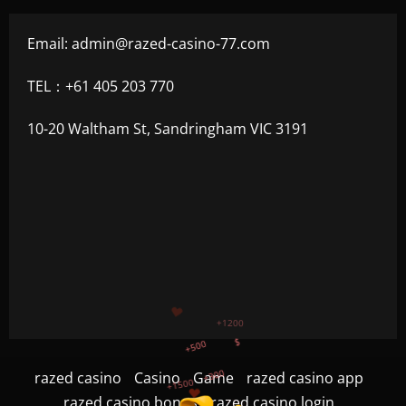
Email:
admin@razed-casino-77.com
TEL：+61 405 203 770
10-20 Waltham St, Sandringham VIC 3191
+500
+300
+1500
+750
razed casino
Casino
Game
razed casino app
+1200
razed casino bonus
razed casino login
$