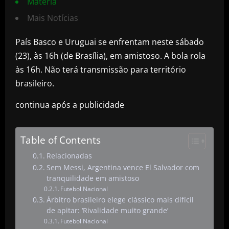
Matéria
Mais Notícias
País Basco e Uruguai se enfrentam neste sábado
(23), às 16h (de Brasília), em amistoso. A bola rola
às 16h. Não terá transmissão para território
brasileiro.
continua após a publicidade
Table of Contents
Relacionadas
Sem Messi, Argentina vence El Salvador com
tranquilidade em amistoso
Futebol Nacional
Árbitro brasileiro elege clássico mais difícil
de apitar: ‘Rivalidade muito grande’
Futebol Nacional