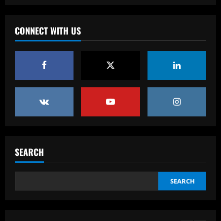
3
12/09/2025
Baccarat
CONNECT WITH US
'We are counting on him' – Carlo
Ancelotti explains Neymar omission
from Brazil squad as Santos star
promised key role under new Selecao
4
boss
Baccarat
12/09/2025
'I want to stay' – Ange Postecoglou
sends out clear message on his future
after ending Tottenham's trophy
drought by beating Man Utd in Europa
5
League final
SEARCH
12/09/2025
Baccarat
Leeds plotting bid to sign 23-goal star
who’d thrive with Summerville
SEARCH
12/09/2025
1