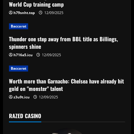
v
World Cup training camp
i
h79snht.top
12/09/2025
g
Baccarat
a
Thunder one step away from BBL title as Billings,
spinners shine
t
h716a5.icu
12/09/2025
i
Baccarat
o
Worth more than Garnacho: Chelsea have already hit
n
gold on "monster" talent
z3u9t.icu
12/09/2025
RAZED CASINO