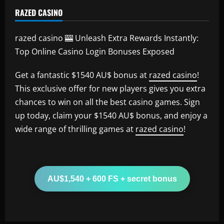
RAZED CASINO
razed casino 🎰 Unleash Extra Rewards Instantly:
Top Online Casino Login Bonuses Exposed
Get a fantastic $1540 AU$ bonus at
razed casino
!
This exclusive offer for new players gives you extra
chances to win on all the best casino games. Sign
up today, claim your $1540 AU$ bonus, and enjoy a
wide range of thrilling games at
razed casino
!
AU$1,540 + 600 FS + secret bonus