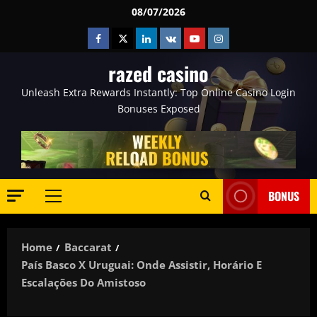
Skip
08/07/2026
to
Facebook
Twitter
Linkedin
VK
Youtube
Instagram
content
razed casino
Unleash Extra Rewards Instantly: Top Online Casino Login
Bonuses Exposed
BONUS
Primary
Menu
Home
Baccarat
País Basco X Uruguai: Onde Assistir, Horário E
Escalações Do Amistoso