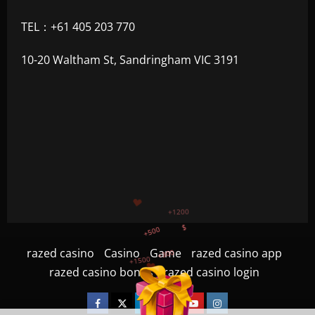
TEL：+61 405 203 770
10-20 Waltham St, Sandringham VIC 3191
+500
$
+300
+1500
+750
razed casino
Casino
Game
razed casino app
razed casino bonus
razed casino login
+1200
Facebook
Twitter
Linkedin
VK
Youtube
Instagram