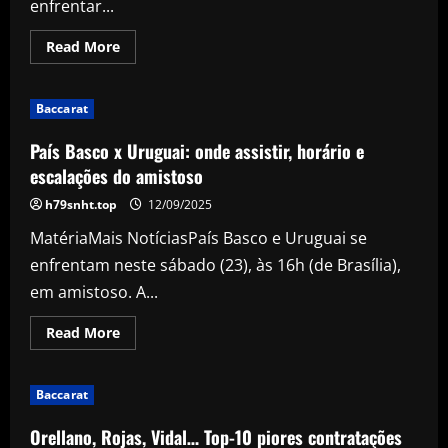
enfrentar...
Read
Read More
more
about
Ceará
x
Baccarat
CRB:
onde
assistir
País Basco x Uruguai: onde assistir, horário e
ao
vivo,
escalações do amistoso
horário
e
h79snht.top
12/09/2025
mais
do
MatériaMais NotíciasPaís Basco e Uruguai se
jogo
de
enfrentam neste sábado (23), às 16h (de Brasília),
hoje
pela
em amistoso. A...
Série
B
Read
Read More
more
about
País
Basco
Baccarat
x
Uruguai:
onde
Orellano, Rojas, Vidal… Top-10 piores contratações
assistir,