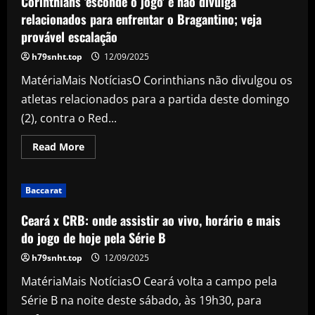
Corinthians 'esconde o jogo' e não divulga
India
to
relacionados para enfrentar o Bragantino; veja
series-
provável escalação
levelling
victory
h79snht.top
12/09/2025
MatériaMais NotíciasO Corinthians não divulgou os
atletas relacionados para a partida deste domingo
(2), contra o Red...
Read
Read More
more
about
Corinthians
'esconde
Baccarat
o
jogo'
e
Ceará x CRB: onde assistir ao vivo, horário e mais
não
divulga
do jogo de hoje pela Série B
relacionados
para
h79snht.top
12/09/2025
enfrentar
o
MatériaMais NotíciasO Ceará volta a campo pela
Bragantino;
veja
Série B na noite deste sábado, às 19h30, para
provável
escalação