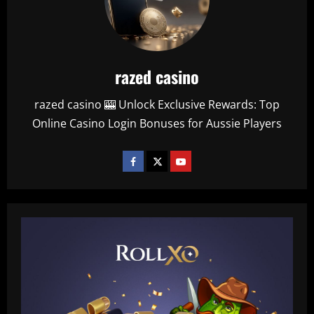
razed casino
razed casino 🎰 Unlock Exclusive Rewards: Top
Online Casino Login Bonuses for Aussie Players