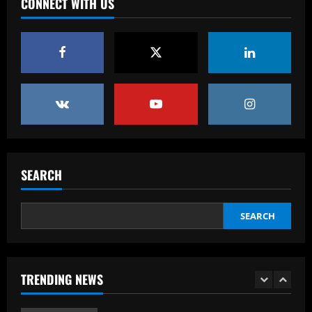
CONNECT WITH US
3
12/09/2025
Baccarat
'We are counting on him' – Carlo
Ancelotti explains Neymar omission
from Brazil squad as Santos star
promised key role under new Selecao
4
boss
Baccarat
12/09/2025
'I want to stay' – Ange Postecoglou
sends out clear message on his future
SEARCH
after ending Tottenham's trophy
drought by beating Man Utd in Europa
5
League final
SEARCH
12/09/2025
Baccarat
Leeds plotting bid to sign 23-goal star
who’d thrive with Summerville
TRENDING NEWS
12/09/2025
1