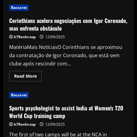
Botafogo
entra
Baccarat
em
campo
contra
Corinthians acelera negociações com Igor Coronado,
o
Bahia
mas enfrenta obstáculo
para
defender
h79snht.top
12/09/2025
a
liderança
MatériaMais NotíciasO Corinthians se aproximou
no
Brasileirão
da contratação de Igor Coronado, que está sem
clube após rescindir com...
Read
Read More
more
about
Corinthians
acelera
Baccarat
negociações
com
Igor
Sports psychologist to assist India at Women's T20
Coronado,
mas
World Cup training camp
enfrenta
obstáculo
h79snht.top
12/09/2025
The first of two camps will be at the NCA in