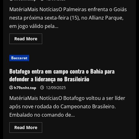
com
o
MatériaMais NotíciasO Palmeiras enfrenta o Goiás
Juventude
nesta próxima sexta-feira (15), no Allianz Parque,
em jogo válido pela...
Read
Read More
more
about
Zerado
nos
Baccarat
últimos
dois
jogos,
Botafogo entra em campo contra o Bahia para
Palmeiras
encontra
defender a liderança no Brasileirão
rival
de
h79snht.top
12/09/2025
maior
goleada
MatériaMais NotíciasO Botafogo voltou a ser líder
em
2023
após nove rodada do Campeonato Brasileiro.
Embalado no comando de...
Read
Read More
more
about