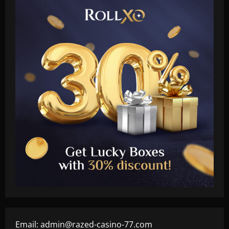
Email:
admin@razed-casino-77.com